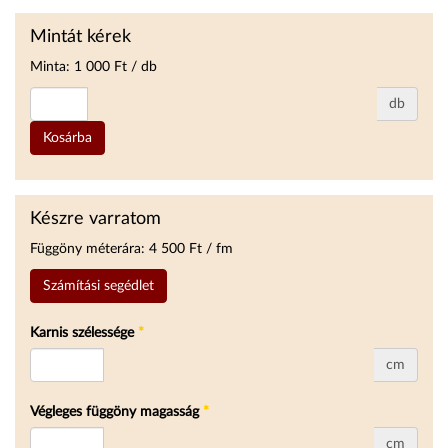
Mintát kérek
Minta:
1 000
Ft / db
db
Kosárba
Készre varratom
Függöny méterára:
4 500
Ft / fm
Számítási segédlet
Karnis szélessége
*
cm
Végleges függöny magasság
*
cm