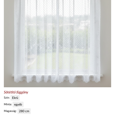
Sötétítő függöny
Szín:
Ekrü
Minta:
egyéb
Magasság:
280
cm