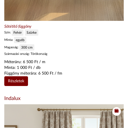
Sötétítő függöny
Szín:
Fehér
Szürke
Minta:
egyéb
Magasság:
300
cm
Származási ország:
Törökország
Méteráru:
6 500
Ft / m
Minta:
1 000
Ft / db
Függöny méterára:
6 500
Ft / fm
Részletek
Indalux