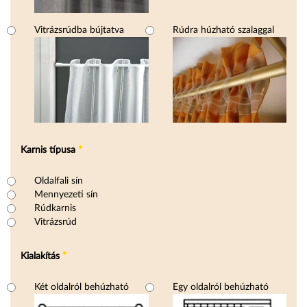
Vitrázsrúdba bújtatva
Rúdra húzható szalaggal
Karnis típusa
*
Karnis típusa
Oldalfali sín
Mennyezeti sín
Rúdkarnis
Vitrázsrúd
Kialakítás
*
Kialakítás
Két oldalról behúzható
Egy oldalról behúzható