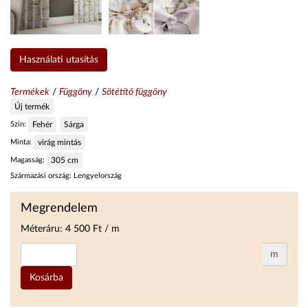
Használati utasítás
Termékek
/
Függöny
/
Sötétítő függöny
Új termék
Szín:
Fehér
Sárga
Minta:
virág mintás
Magasság:
305
cm
Származási ország:
Lengyelország
Megrendelem
Méteráru:
4 500
Ft / m
m
Kosárba