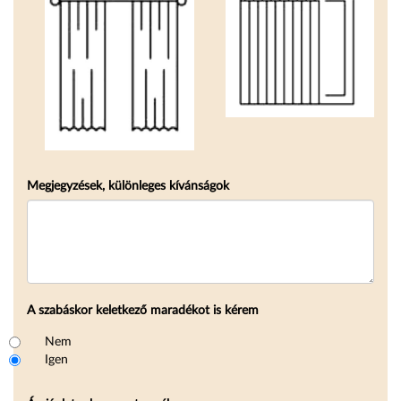
Megjegyzések, különleges kívánságok
A szabáskor keletkező maradékot is kérem
A szabáskor keletkező maradékot is kérem
Nem
Igen