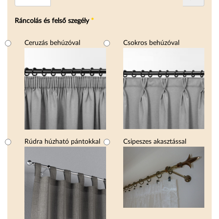
Ráncolás és felső szegély
*
Ráncolás és felső szegély
Ceruzás behúzóval
Csokros behúzóval
Rúdra húzható pántokkal
Csipeszes akasztással