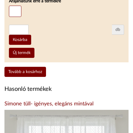
Árajánlatunk erre a termékre
db
Kosárba
Új termék
Tovább a kosárhoz
Hasonló termékek
Simone tüll- igényes, elegáns mintával