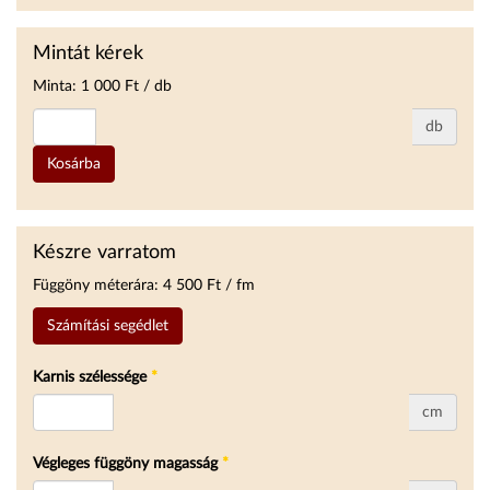
Mintát kérek
Minta:
1 000
Ft / db
db
Kosárba
Készre varratom
Függöny méterára:
4 500
Ft / fm
Számítási segédlet
Karnis szélessége
*
cm
Végleges függöny magasság
*