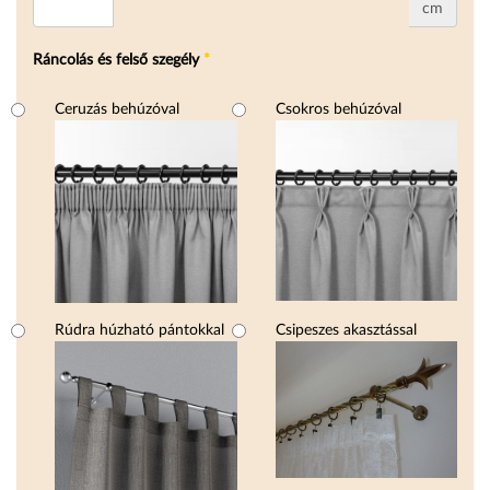
cm
Ráncolás és felső szegély
*
Ráncolás és felső szegély
Ceruzás behúzóval
Csokros behúzóval
Rúdra húzható pántokkal
Csipeszes akasztással