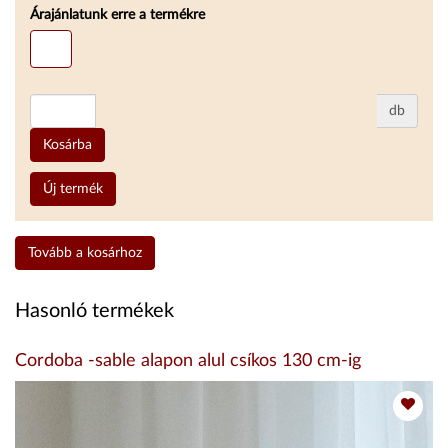
Árajánlatunk erre a termékre
db
Kosárba
Új termék
Tovább a kosárhoz
Hasonló termékek
Cordoba -sable alapon alul csíkos 130 cm-ig