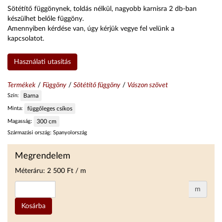
Sötétítő függönynek, toldás nélkül, nagyobb karnisra 2 db-ban
készülhet belőle függöny.
Amennyiben kérdése van, úgy kérjük vegye fel velünk a
kapcsolatot.
Használati utasítás
Termékek
/
Függöny
/
Sötétítő függöny
/
Vászon szövet
Szín:
Barna
Minta:
függőleges csíkos
Magasság:
300
cm
Származási ország:
Spanyolország
Megrendelem
Méteráru:
2 500
Ft / m
m
Kosárba