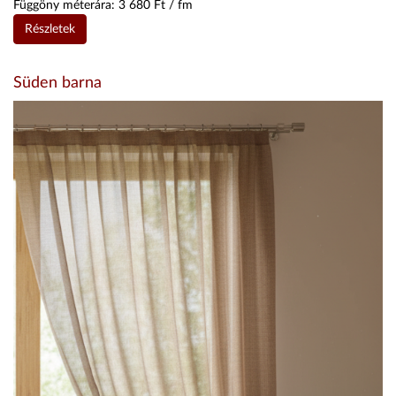
Függöny méterára:
3 680
Ft / fm
Részletek
Süden barna