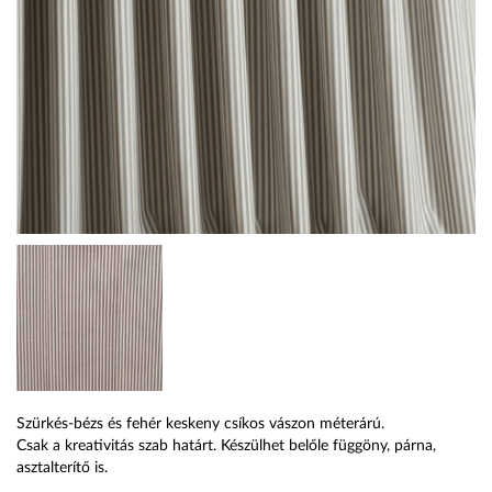
Szürkés-bézs és fehér keskeny csíkos vászon méterárú.
Csak a kreativitás szab határt. Készülhet belőle függöny, párna,
asztalterítő is.