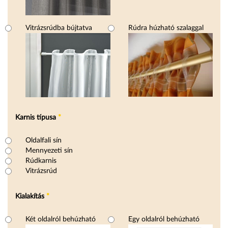
Vitrázsrúdba bújtatva
Rúdra húzható szalaggal
Karnis típusa
*
Karnis típusa
Oldalfali sín
Mennyezeti sín
Rúdkarnis
Vitrázsrúd
Kialakítás
*
Kialakítás
Két oldalról behúzható
Egy oldalról behúzható