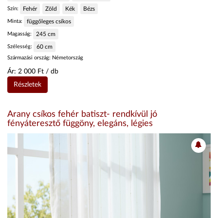
Szín:
Fehér
Zöld
Kék
Bézs
Minta:
függőleges csíkos
Magasság:
245
cm
Szélesség:
60
cm
Származási ország:
Németország
Ár:
2 000
Ft / db
Részletek
Arany csíkos fehér batiszt- rendkívül jó
fényáteresztő függöny, elegáns, légies