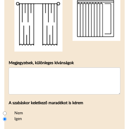
Megjegyzések, különleges kívánságok
A szabáskor keletkező maradékot is kérem
A szabáskor keletkező maradékot is kérem
Nem
Igen