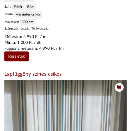
Szín:
Fehér
Bézs
Minta:
vízszintes csíkos
Magasság:
300
cm
Származási ország:
Törökország
Méteráru:
4 990
Ft / m
Minta:
1 000
Ft / db
Függöny méterára:
4 990
Ft / fm
Részletek
Lapfüggöny színes csíkos