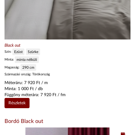
Black out
Szín:
Ezüst
Szürke
Minta:
minta nélküli
Magasság:
290
cm
Származási ország:
Törökország
Méteráru:
7 920
Ft / m
Minta:
1 000
Ft / db
Függöny méterára:
7 920
Ft / fm
Részletek
Bordó Black out