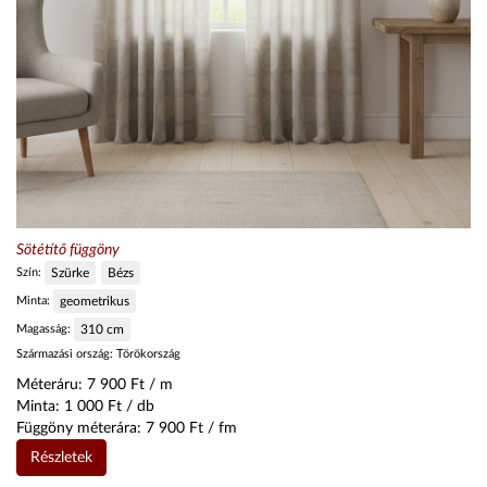
Sötétítő függöny
Szín:
Szürke
Bézs
Minta:
geometrikus
Magasság:
310
cm
Származási ország:
Törökország
Méteráru:
7 900
Ft / m
Minta:
1 000
Ft / db
Függöny méterára:
7 900
Ft / fm
Részletek