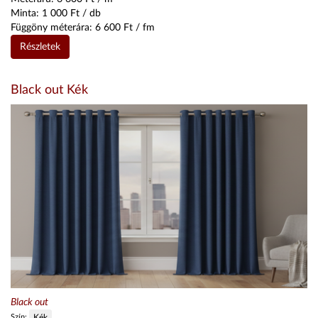
Minta:
1 000
Ft / db
Függöny méterára:
6 600
Ft / fm
Részletek
Black out Kék
Black out
Szín:
Kék