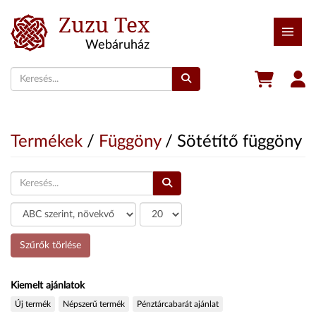
Zuzu Tex
Webáruház
Termékek
/
Függöny
/ Sötétítő függöny
Szűrő
COM_ZUZU_LIST_LIMIT
Szűrők törlése
Kiemelt ajánlatok
Új termék
Népszerű termék
Pénztárcabarát ajánlat