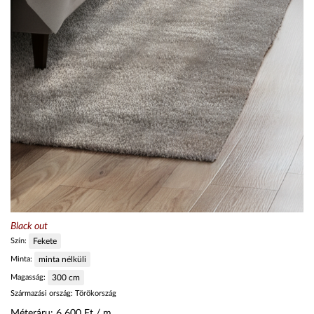
Black out
Szín:
Fekete
Minta:
minta nélküli
Magasság:
300
cm
Származási ország:
Törökország
Méteráru:
6 600
Ft / m