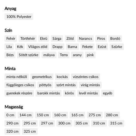
Anyag
100% Polyester
Szín
Fehér
Törtfehér
Ekrü
Sárga
Zöld
Narancs
Piros
Bordó
Lila
Kék
Világos zöld
Drapp
Barna
Fekete
Ezüst
Szürke
Bézs
Sötét szürke
mályva
Terra
arany
pink
Minta
minta nélküli
geometrikus
kockás
vízszintes csíkos
függőleges csíkos
pöttyös
szórt mintás
virág mintás
gyerekek részére
barokk mintás
körös
levél mintás
egyéb
Magasság
0 cm
144 cm
150 cm
160 cm
165 cm
275 cm
280 cm
290 cm
295 cm
297 cm
300 cm
305 cm
310 cm
315 cm
320 cm
325 cm