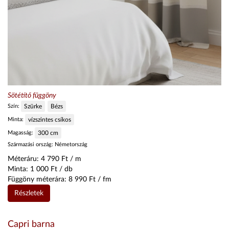
Sötétítő függöny
Szín:
Szürke
Bézs
Minta:
vízszintes csíkos
Magasság:
300
cm
Származási ország:
Németország
Méteráru:
4 790
Ft / m
Minta:
1 000
Ft / db
Függöny méterára:
8 990
Ft / fm
Részletek
Capri barna