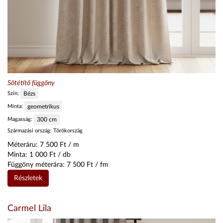
Sötétítő függöny
Szín:
Bézs
Minta:
geometrikus
Magasság:
300
cm
Származási ország:
Törökország
Méteráru:
7 500
Ft / m
Minta:
1 000
Ft / db
Függöny méterára:
7 500
Ft / fm
Részletek
Carmel Lila