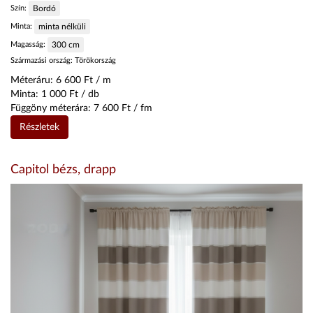
Szín:
Bordó
Minta:
minta nélküli
Magasság:
300
cm
Származási ország:
Törökország
Méteráru:
6 600
Ft / m
Minta:
1 000
Ft / db
Függöny méterára:
7 600
Ft / fm
Részletek
Capitol bézs, drapp