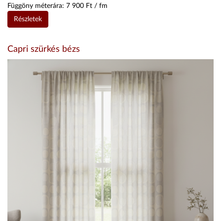
Függöny méterára:
7 900
Ft / fm
Részletek
Capri szürkés bézs