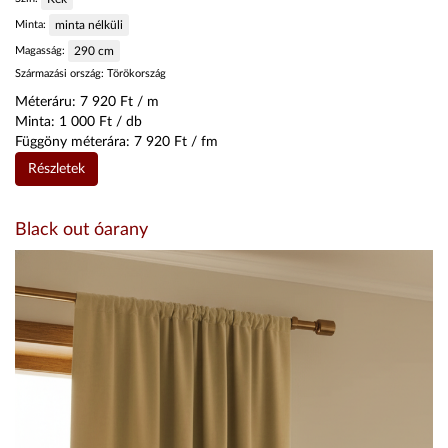
Minta:
minta nélküli
Magasság:
290
cm
Származási ország:
Törökország
Méteráru:
7 920
Ft / m
Minta:
1 000
Ft / db
Függöny méterára:
7 920
Ft / fm
Részletek
Black out óarany