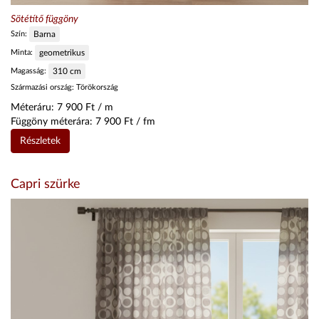
Sötétítő függöny
Szín:
Barna
Minta:
geometrikus
Magasság:
310
cm
Származási ország:
Törökország
Méteráru:
7 900
Ft / m
Függöny méterára:
7 900
Ft / fm
Részletek
Capri szürke