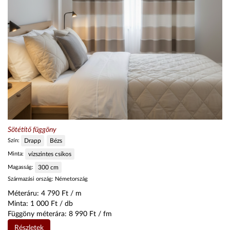
Sötétítő függöny
Szín:
Drapp
Bézs
Minta:
vízszintes csíkos
Magasság:
300
cm
Származási ország:
Németország
Méteráru:
4 790
Ft / m
Minta:
1 000
Ft / db
Függöny méterára:
8 990
Ft / fm
Részletek