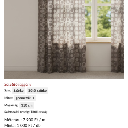
Sötétítő függöny
Szín:
Szürke
Sötét szürke
Minta:
geometrikus
Magasság:
310
cm
Származási ország:
Törökország
Méteráru:
7 900
Ft / m
Minta:
1 000
Ft / db