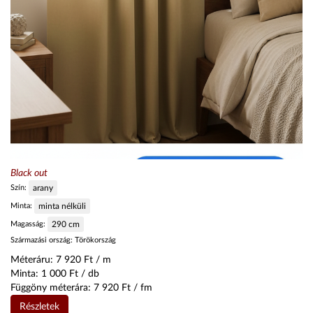
Black out
Szín:
arany
Minta:
minta nélküli
Magasság:
290
cm
Származási ország:
Törökország
Méteráru:
7 920
Ft / m
Minta:
1 000
Ft / db
Függöny méterára:
7 920
Ft / fm
Részletek