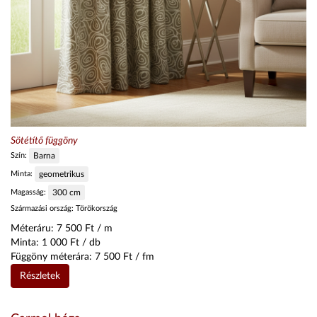
Sötétítő függöny
Szín:
Barna
Minta:
geometrikus
Magasság:
300
cm
Származási ország:
Törökország
Méteráru:
7 500
Ft / m
Minta:
1 000
Ft / db
Függöny méterára:
7 500
Ft / fm
Részletek