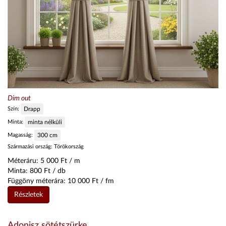
Dim out
Szín:
Drapp
Minta:
minta nélküli
Magasság:
300
cm
Származási ország:
Törökország
Méteráru:
5 000
Ft / m
Minta:
800
Ft / db
Függöny méterára:
10 000
Ft / fm
Részletek
Adonisz sötétszürke