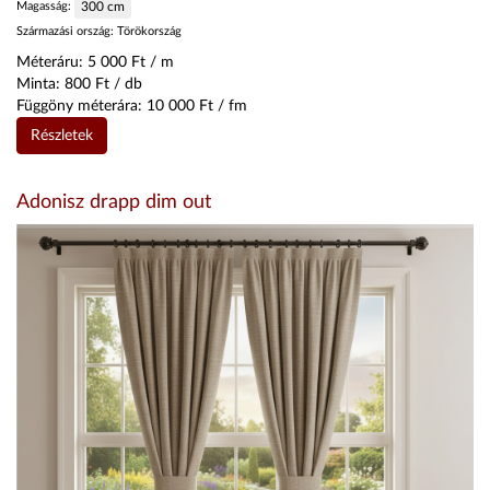
Magasság:
300
cm
Származási ország:
Törökország
Méteráru:
5 000
Ft / m
Minta:
800
Ft / db
Függöny méterára:
10 000
Ft / fm
Részletek
Adonisz drapp dim out