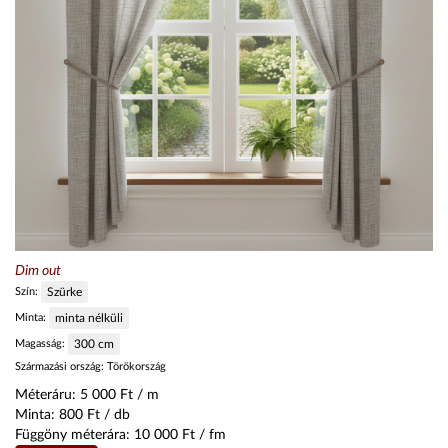
Dim out
Szín:
Szürke
Minta:
minta nélküli
Magasság:
300
cm
Származási ország:
Törökország
Méteráru:
5 000
Ft / m
Minta:
800
Ft / db
Függöny méterára:
10 000
Ft / fm