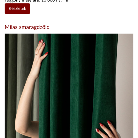
Függöny méterára:
10 000
Ft / fm
Részletek
Milas smaragdzöld