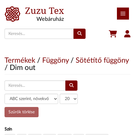
Zuzu Tex
Webáruház
Termékek
/
Függöny
/
Sötétítő függöny
/ Dim out
Szűrő
COM_ZUZU_LIST_LIMIT
Szűrők törlése
Szín