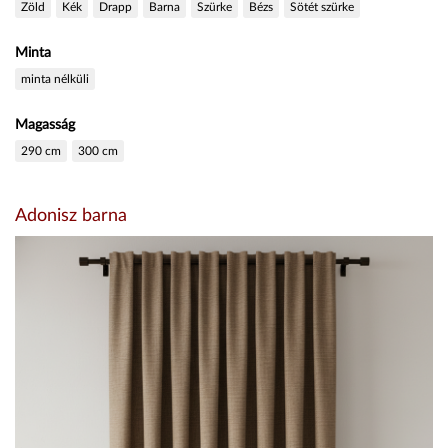
Zöld
Kék
Drapp
Barna
Szürke
Bézs
Sötét szürke
Minta
minta nélküli
Magasság
290 cm
300 cm
Adonisz barna