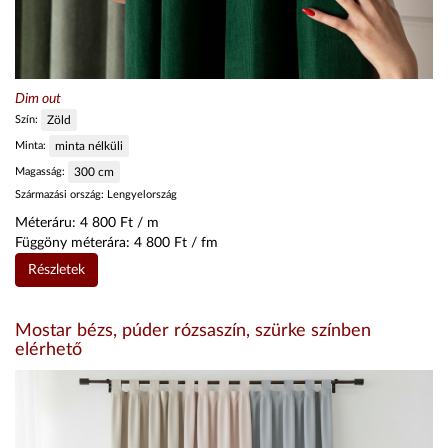
Dim out
Szín:
Zöld
Minta:
minta nélküli
Magasság:
300
cm
Származási ország:
Lengyelország
Méteráru:
4 800
Ft / m
Függöny méterára:
4 800
Ft / fm
Részletek
Mostar bézs, púder rózsaszín, szürke színben
elérhető