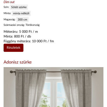
Dim out
Szín:
Sötét szürke
Minta:
minta nélküli
Magasság:
300
cm
Származási ország:
Törökország
Méteráru:
5 000
Ft / m
Minta:
800
Ft / db
Függöny méterára:
10 000
Ft / fm
Részletek
Adonisz szürke