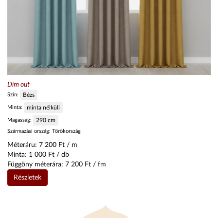
Dim out
Szín:
Bézs
Minta:
minta nélküli
Magasság:
290
cm
Származási ország:
Törökország
Méteráru:
7 200
Ft / m
Minta:
1 000
Ft / db
Függöny méterára:
7 200
Ft / fm
Részletek