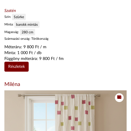
Szatén
Szín:
Szürke
Minta:
barokk mintás
Magasság:
280
cm
Származási ország:
Törökország
Méteráru:
9 800
Ft / m
Minta:
1 000
Ft / db
Függöny méterára:
9 800
Ft / fm
Részletek
Miléna