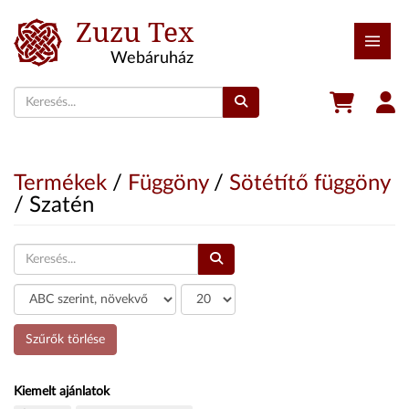
Zuzu Tex
Webáruház
Termékek
/
Függöny
/
Sötétítő függöny
/ Szatén
Szűrő
COM_ZUZU_LIST_LIMIT
Szűrők törlése
Kiemelt ajánlatok