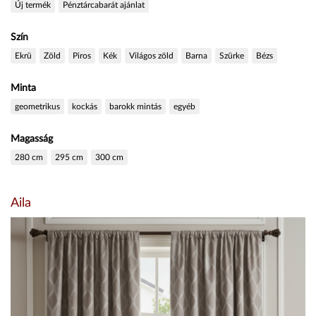
Új termék
Pénztárcabarát ajánlat
Szín
Ekrü
Zöld
Piros
Kék
Világos zöld
Barna
Szürke
Bézs
Minta
geometrikus
kockás
barokk mintás
egyéb
Magasság
280 cm
295 cm
300 cm
Aila