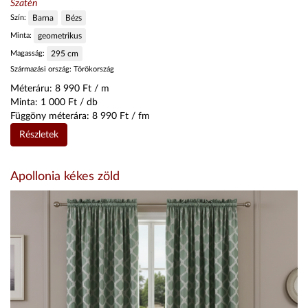
Szatén
Szín:
Barna
Bézs
Minta:
geometrikus
Magasság:
295
cm
Származási ország:
Törökország
Méteráru:
8 990
Ft / m
Minta:
1 000
Ft / db
Függöny méterára:
8 990
Ft / fm
Részletek
Apollonia kékes zöld