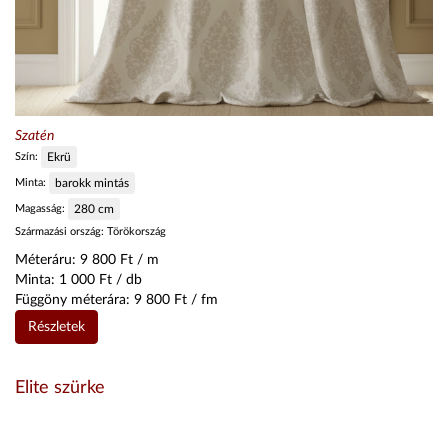
Szatén
Szín:
Ekrü
Minta:
barokk mintás
Magasság:
280
cm
Származási ország:
Törökország
Méteráru:
9 800
Ft / m
Minta:
1 000
Ft / db
Függöny méterára:
9 800
Ft / fm
Részletek
Elite szürke