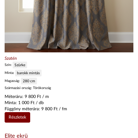
Szatén
Szín:
Szürke
Minta:
barokk mintás
Magasság:
280
cm
Származási ország:
Törökország
Méteráru:
9 800
Ft / m
Minta:
1 000
Ft / db
Függöny méterára:
9 800
Ft / fm
Részletek
Elite ekrü