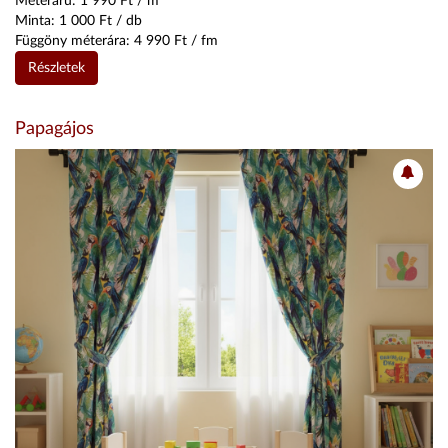
Méteráru:
1 990
Ft / m
Minta:
1 000
Ft / db
Függöny méterára:
4 990
Ft / fm
Részletek
Papagájos