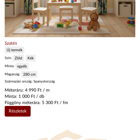
Szatén
Új termék
Szín:
Zöld
Kék
Minta:
egyéb
Magasság:
280
cm
Származási ország:
Spanyolország
Méteráru:
4 990
Ft / m
Minta:
1 000
Ft / db
Függöny méterára:
5 300
Ft / fm
Részletek