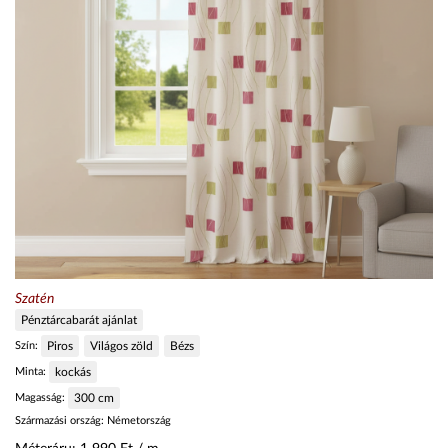
Szatén
Pénztárcabarát ajánlat
Szín:
Piros
Világos zöld
Bézs
Minta:
kockás
Magasság:
300
cm
Származási ország:
Németország