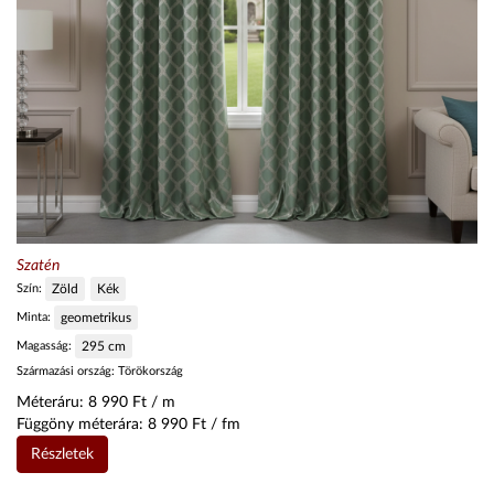
Szatén
Szín:
Zöld
Kék
Minta:
geometrikus
Magasság:
295
cm
Származási ország:
Törökország
Méteráru:
8 990
Ft / m
Függöny méterára:
8 990
Ft / fm
Részletek